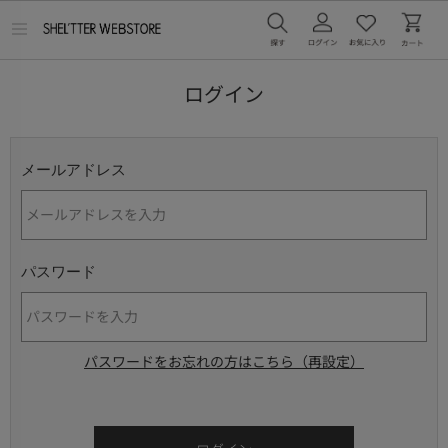
メ
ニ
ュ
ー
ログイン
を
開
く
メールアドレス
パスワード
パスワードをお忘れの方はこちら（再設定）