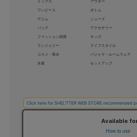
トップス
アウター
ワンピース
ボトム
デニム
シューズ
バッグ
アクセサリー
ファッション雑貨
キッズ
ランジェリー
ライフスタイル
コスメ・香水
パジャマ・ルームウェア
水着
セットアップ
BAROQUE JAPAN LIMITED
SHEL’T
COPYRIGHT © BAROQUE JAPAN LIMITED ALL RIGHTS RESERVED