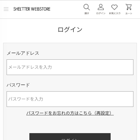
メ
ニ
ュ
ー
ログイン
を
開
く
メールアドレス
パスワード
パスワードをお忘れの方はこちら（再設定）