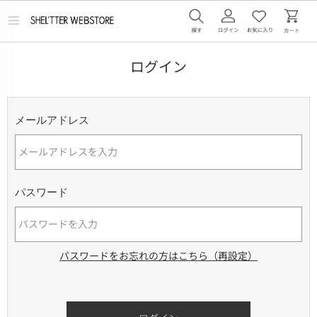
メ
ニ
ュ
ー
ログイン
を
開
く
メールアドレス
パスワード
パスワードをお忘れの方はこちら（再設定）