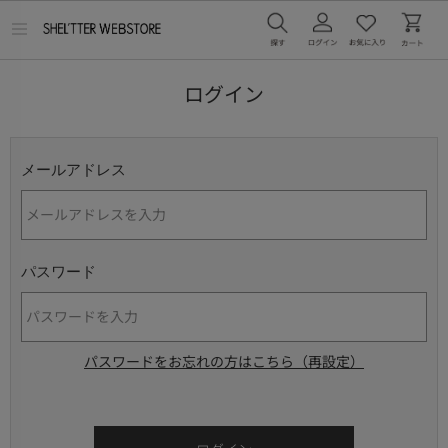
メ
ニ
ュ
ー
ログイン
を
開
く
メールアドレス
パスワード
パスワードをお忘れの方はこちら（再設定）