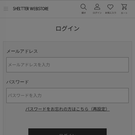
メ
ニ
ュ
ー
ログイン
を
開
く
メールアドレス
パスワード
パスワードをお忘れの方はこちら（再設定）