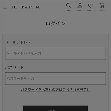
メ
ニ
ュ
ー
ログイン
を
開
く
メールアドレス
パスワード
パスワードをお忘れの方はこちら（再設定）