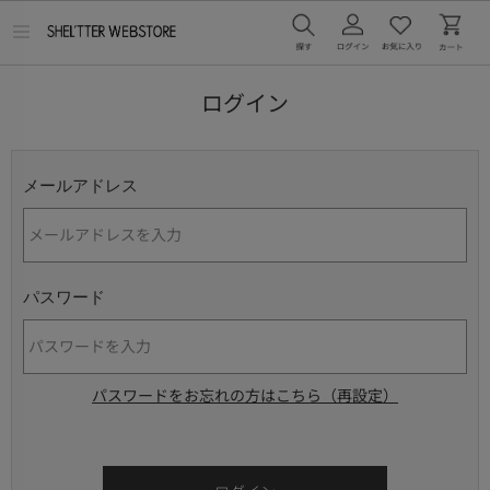
メ
ニ
ュ
ー
ログイン
を
開
く
メールアドレス
パスワード
パスワードをお忘れの方はこちら（再設定）