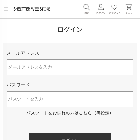
メ
ニ
ュ
ー
ログイン
を
開
く
メールアドレス
パスワード
パスワードをお忘れの方はこちら（再設定）