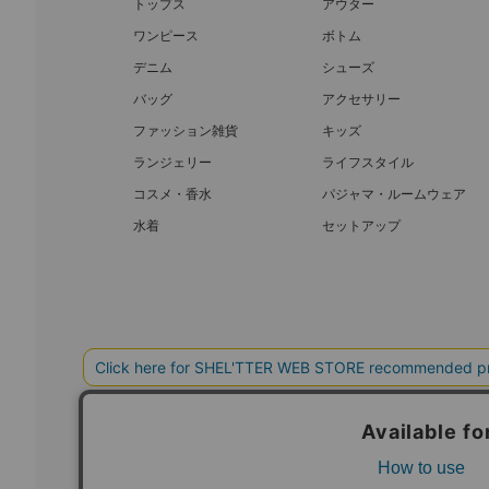
トップス
アウター
ワンピース
ボトム
デニム
シューズ
バッグ
アクセサリー
ファッション雑貨
キッズ
ランジェリー
ライフスタイル
コスメ・香水
パジャマ・ルームウェア
水着
セットアップ
BAROQUE JAPAN LIMITED
SHEL’T
COPYRIGHT © BAROQUE JAPAN LIMITED ALL RIGHTS RESERVED