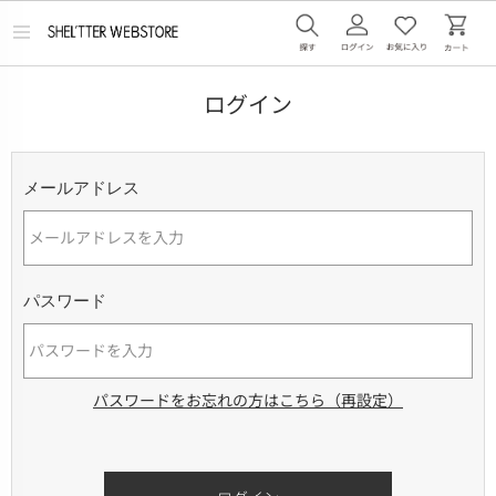
メ
ニ
ュ
ー
ログイン
を
開
く
メールアドレス
パスワード
パスワードをお忘れの方はこちら（再設定）