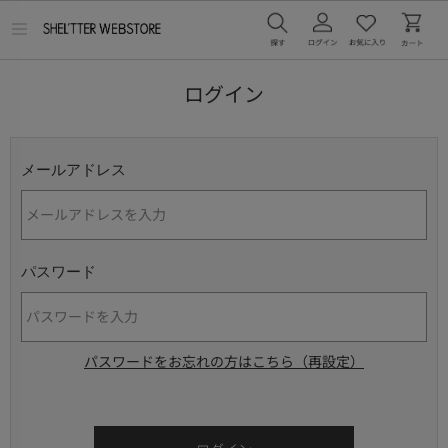
メ
ニ
ュ
ー
ログイン
を
開
く
メールアドレス
パスワード
パスワードをお忘れの方はこちら（再設定）