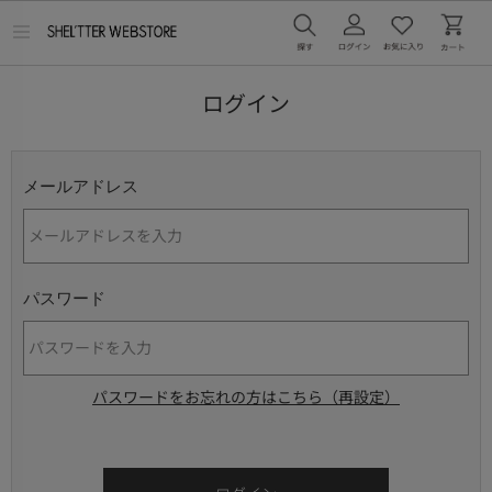
メ
ニ
ュ
ー
ログイン
を
開
く
メールアドレス
パスワード
パスワードをお忘れの方はこちら（再設定）