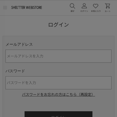
メ
ニ
ュ
ー
ログイン
を
開
く
メールアドレス
パスワード
パスワードをお忘れの方はこちら（再設定）