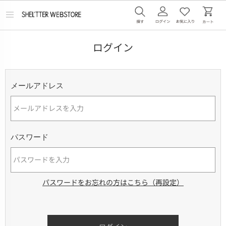
メ
ニ
ュ
ー
ログイン
を
開
く
メールアドレス
パスワード
パスワードをお忘れの方はこちら（再設定）