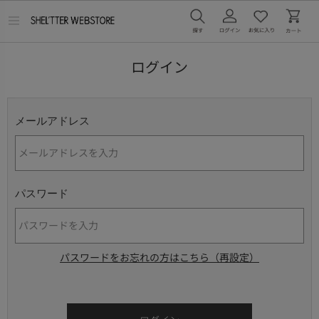
メ
ニ
ュ
ー
ログイン
を
開
く
メールアドレス
パスワード
パスワードをお忘れの方はこちら（再設定）