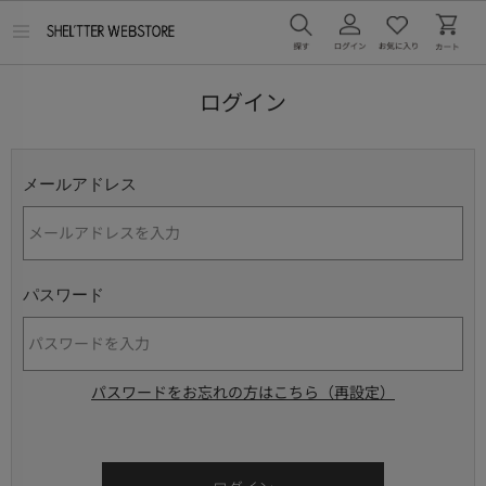
メ
ニ
ュ
ー
ログイン
を
開
く
メールアドレス
パスワード
パスワードをお忘れの方はこちら（再設定）