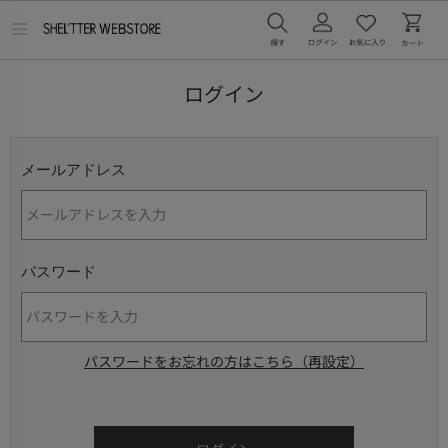
メ
ニ
ュ
ー
ログイン
を
開
く
メールアドレス
パスワード
パスワードをお忘れの方はこちら（再設定）