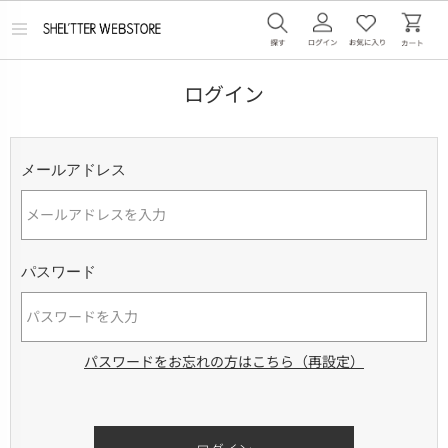
メ
ニ
ュ
ー
ログイン
を
開
く
メールアドレス
パスワード
パスワードをお忘れの方はこちら（再設定）