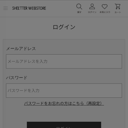
メ
ニ
ュ
ー
ログイン
を
開
く
メールアドレス
パスワード
パスワードをお忘れの方はこちら（再設定）