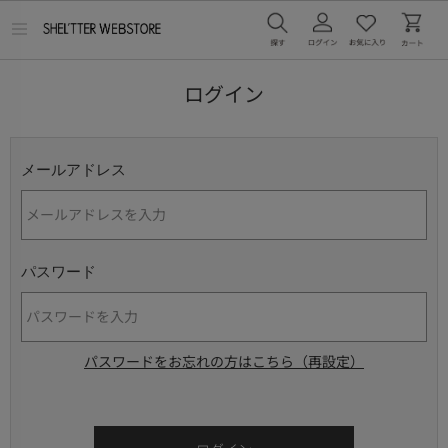
メ
ニ
ュ
ー
ログイン
を
開
く
メールアドレス
パスワード
パスワードをお忘れの方はこちら（再設定）