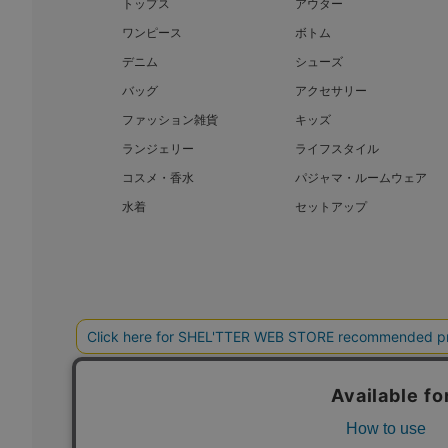
トップス
アウター
ワンピース
ボトム
デニム
シューズ
バッグ
アクセサリー
ファッション雑貨
キッズ
ランジェリー
ライフスタイル
コスメ・香水
パジャマ・ルームウェア
水着
セットアップ
BAROQUE JAPAN LIMITED
SHEL’T
COPYRIGHT © BAROQUE JAPAN LIMITED ALL RIGHTS RESERVED