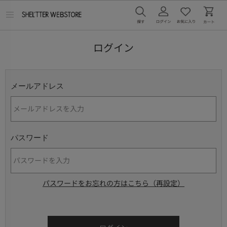
メ
ニ
ュ
ー
ログイン
を
開
く
メールアドレス
パスワード
パスワードをお忘れの方はこちら（再設定）