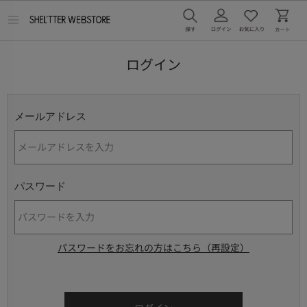
メ
ニ
ュ
ー
ログイン
を
開
く
メールアドレス
パスワード
パスワードをお忘れの方はこちら（再設定）