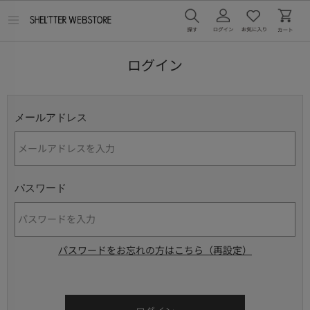
メ
ニ
ュ
ー
ログイン
を
開
く
メールアドレス
パスワード
パスワードをお忘れの方はこちら（再設定）