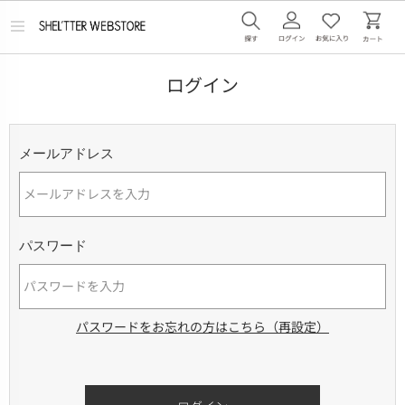
メ
ニ
ュ
ー
ログイン
を
開
く
メールアドレス
パスワード
パスワードをお忘れの方はこちら（再設定）