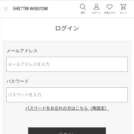
メ
ニ
ュ
ー
ログイン
を
開
く
メールアドレス
パスワード
パスワードをお忘れの方はこちら（再設定）