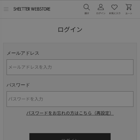
メ
ニ
ュ
ー
ログイン
を
開
く
メールアドレス
パスワード
パスワードをお忘れの方はこちら（再設定）