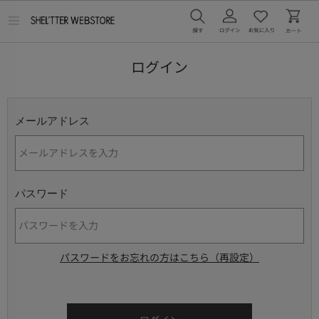
メ
ニ
ュ
ー
ログイン
を
開
く
メールアドレス
パスワード
パスワードをお忘れの方はこちら（再設定）