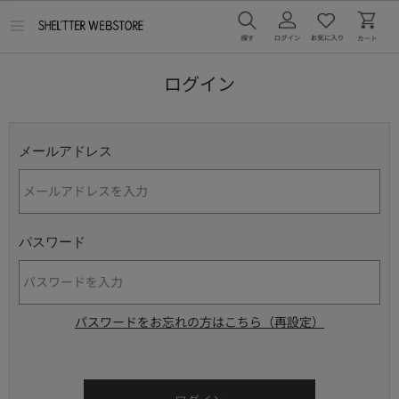
メ
ニ
ュ
ー
ログイン
を
開
く
メールアドレス
パスワード
パスワードをお忘れの方はこちら（再設定）