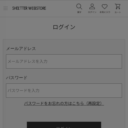
メ
ニ
ュ
ー
ログイン
を
開
く
メールアドレス
パスワード
パスワードをお忘れの方はこちら（再設定）