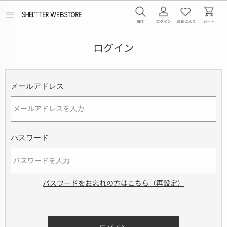
メ
ニ
ュ
ー
ログイン
を
開
く
メールアドレス
パスワード
パスワードをお忘れの方はこちら（再設定）