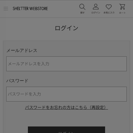
メ
ニ
ュ
ー
ログイン
を
開
く
メールアドレス
パスワード
パスワードをお忘れの方はこちら（再設定）