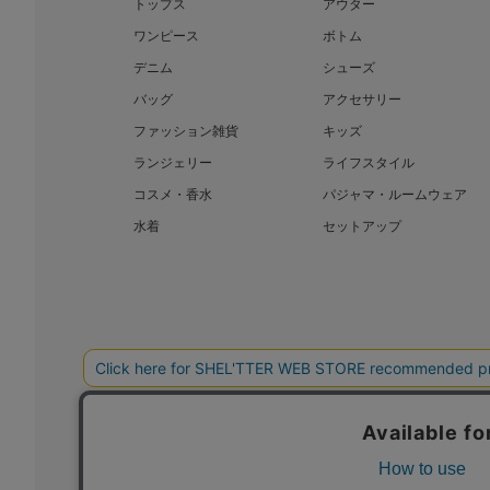
トップス
アウター
ワンピース
ボトム
デニム
シューズ
バッグ
アクセサリー
ファッション雑貨
キッズ
ランジェリー
ライフスタイル
コスメ・香水
パジャマ・ルームウェア
水着
セットアップ
BAROQUE JAPAN LIMITED
SHEL’T
COPYRIGHT © BAROQUE JAPAN LIMITED ALL RIGHTS RESERVED