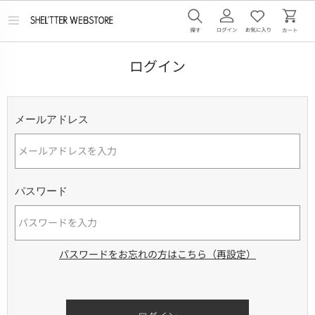
メ
ニ
ュ
ー
ログイン
を
開
く
メールアドレス
パスワード
パスワードをお忘れの方はこちら（再設定）