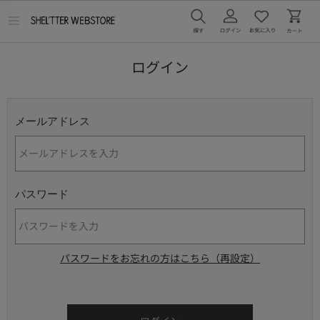
メ
ニ
ュ
ー
ログイン
を
開
く
メールアドレス
パスワード
パスワードをお忘れの方はこちら（再設定）