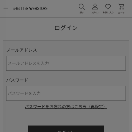
メ
ニ
ュ
ー
ログイン
を
開
く
メールアドレス
パスワード
パスワードをお忘れの方はこちら（再設定）