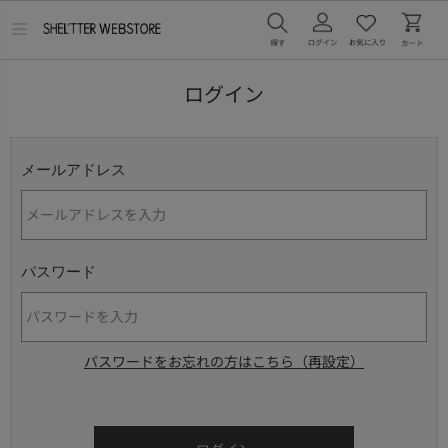
メ
ニ
ュ
ー
ログイン
を
開
く
メールアドレス
パスワード
パスワードをお忘れの方はこちら（再設定）