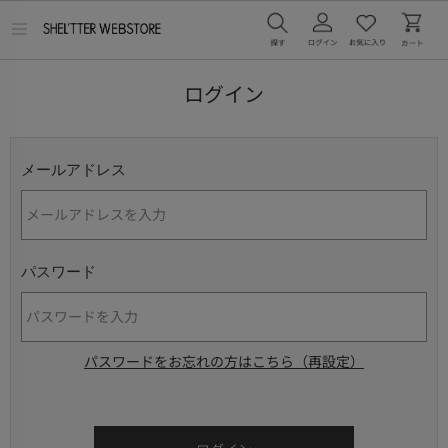
メ
ニ
ュ
ー
ログイン
を
開
く
メールアドレス
パスワード
パスワードをお忘れの方はこちら（再設定）