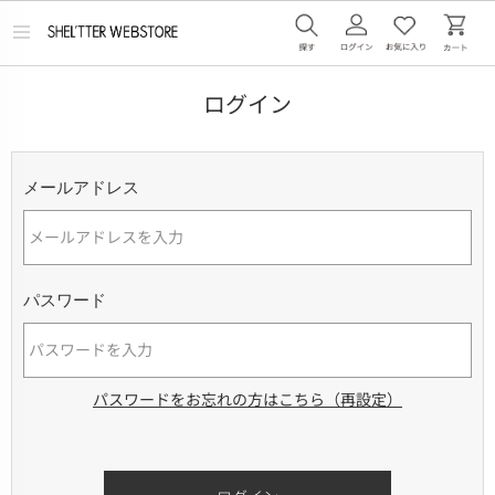
メ
ニ
ュ
ー
ログイン
を
開
く
メールアドレス
パスワード
パスワードをお忘れの方はこちら（再設定）