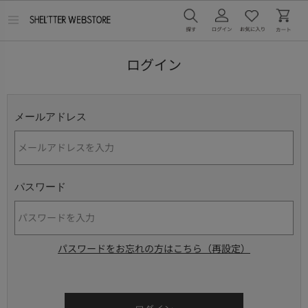
メ
ニ
ュ
ー
ログイン
を
開
く
メールアドレス
パスワード
パスワードをお忘れの方はこちら（再設定）