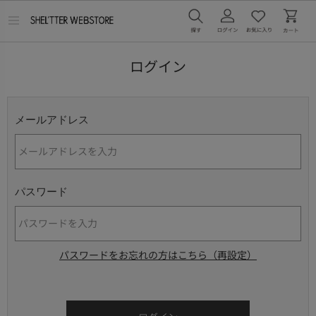
メ
ニ
ュ
ー
ログイン
を
開
く
メールアドレス
パスワード
パスワードをお忘れの方はこちら（再設定）