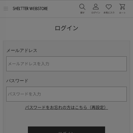
メ
ニ
ュ
ー
ログイン
を
開
く
メールアドレス
パスワード
パスワードをお忘れの方はこちら（再設定）