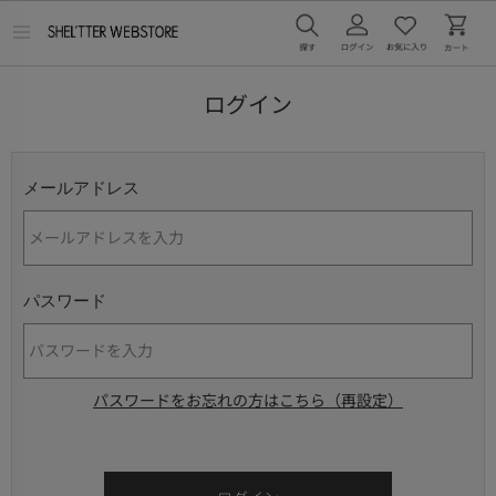
メ
ニ
ュ
ー
ログイン
を
開
く
メールアドレス
パスワード
パスワードをお忘れの方はこちら（再設定）