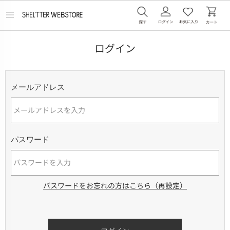
メ
ニ
ュ
ー
ログイン
を
開
く
メールアドレス
パスワード
パスワードをお忘れの方はこちら（再設定）