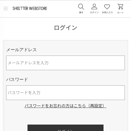
メ
ニ
ュ
ー
ログイン
を
開
く
メールアドレス
パスワード
パスワードをお忘れの方はこちら（再設定）