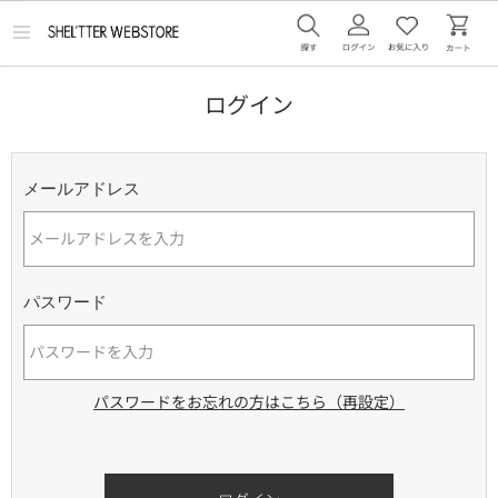
メ
ニ
ュ
ー
ログイン
を
開
く
メールアドレス
パスワード
パスワードをお忘れの方はこちら（再設定）