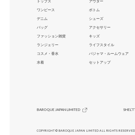
トップス
アウター
ワンピース
ボトム
デニム
シューズ
バッグ
アクセサリー
ファッション雑貨
キッズ
ランジェリー
ライフスタイル
コスメ・香水
パジャマ・ルームウェア
水着
セットアップ
BAROQUE JAPAN LIMITED
SHEL’T
COPYRIGHT © BAROQUE JAPAN LIMITED ALL RIGHTS RESERVED