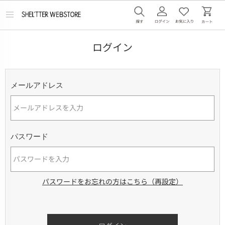
メ
ニ
ュ
ー
ログイン
を
開
く
メールアドレス
パスワード
パスワードをお忘れの方はこちら（再設定）