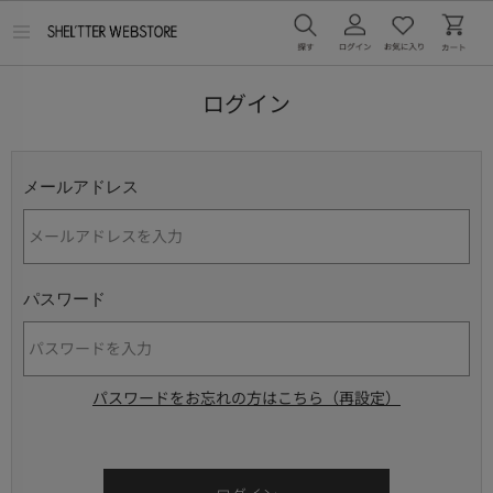
メ
ニ
ュ
ー
ログイン
を
開
く
メールアドレス
パスワード
パスワードをお忘れの方はこちら（再設定）